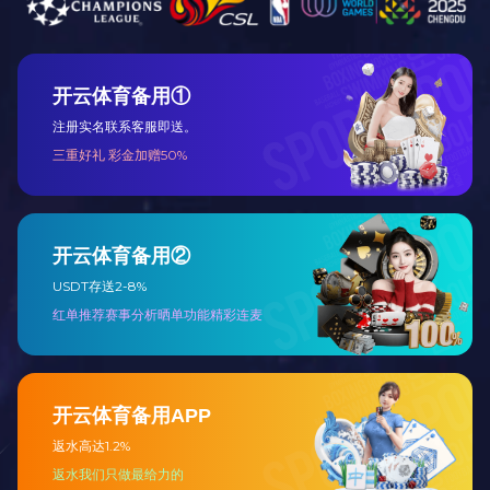
3＃塑钢银牙开口链
3F-P-028