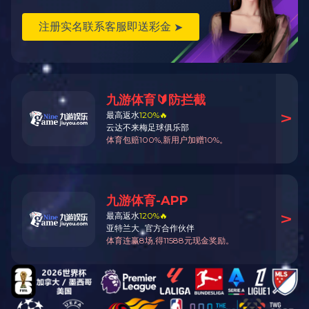
3＃塑钢青古铜牙闭口链