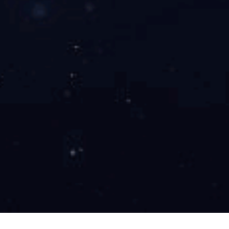
环保系列注塑片
便携式锁扣挂件
1
2
3
>
<