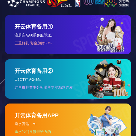
防伪标识片
触点喷塑挂神