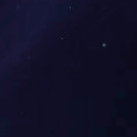
脱钩器拉片