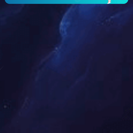
户外指南针口哨挂绳
户外轻量化拉手