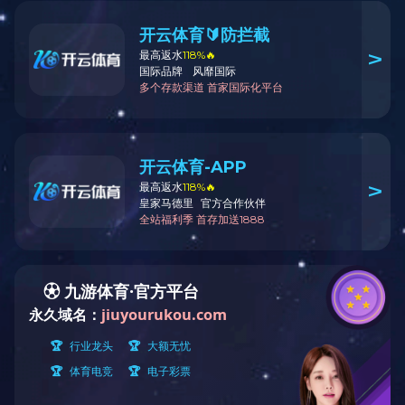
户外指南针口哨挂绳
用途：
材质：
颜色：