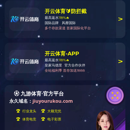
渐变喷塑弹簧片
用途：
材质：
颜色：