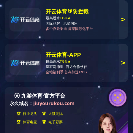
象牙白尼龙拉链
用途：
材质：
颜色：