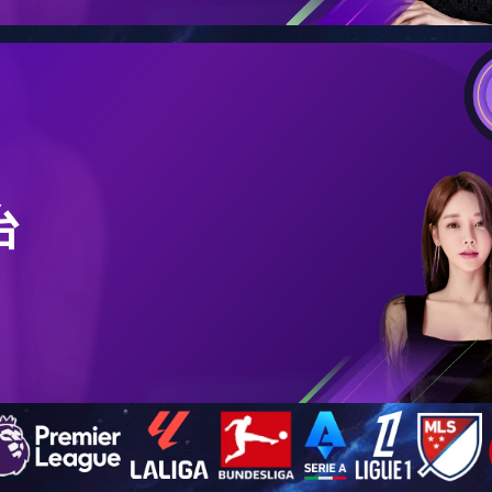
尼龙系列
金属系列
5＃塑钢银
用途：
材质：
颜色：
返回