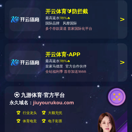
8＃金属闭口链
用途：
材质：
颜色：