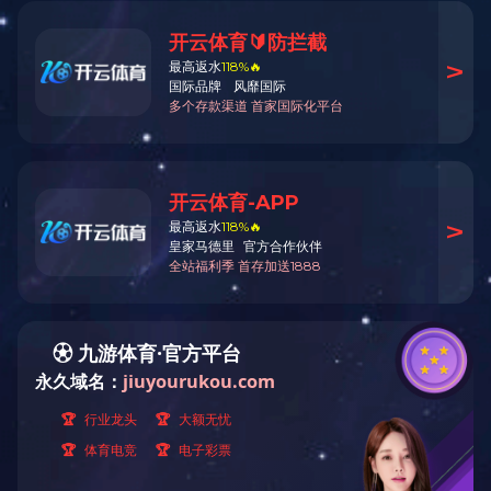
5＃金属开口链
用途：
材质：
颜色：