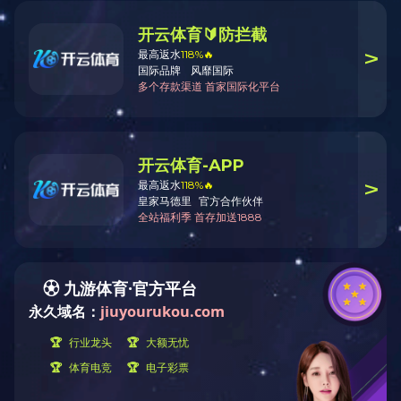
10＃金属闭口链
用途：
材质：
颜色：