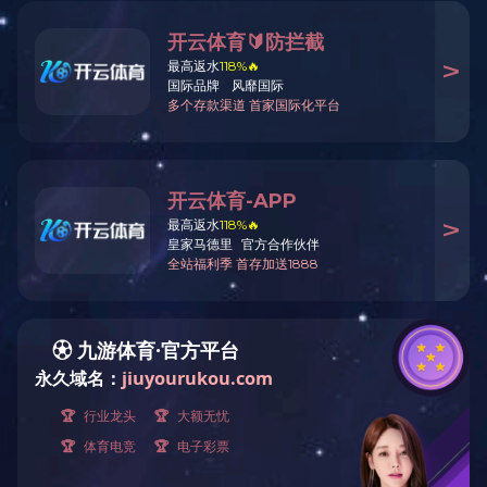
3＃尼龙浅金牙闭口链
用途：
材质：
颜色：