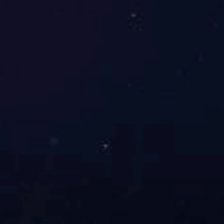
福兴（中国）集团第九期暑期儿童夏令营正式开营！
查看
07/07