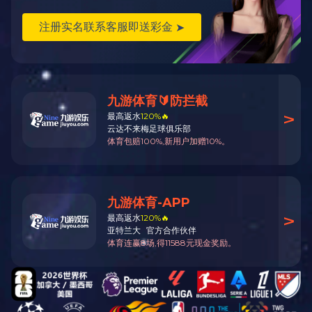
3F杯·晋江海峡两岸大学生设计营结营！
查看
08/06