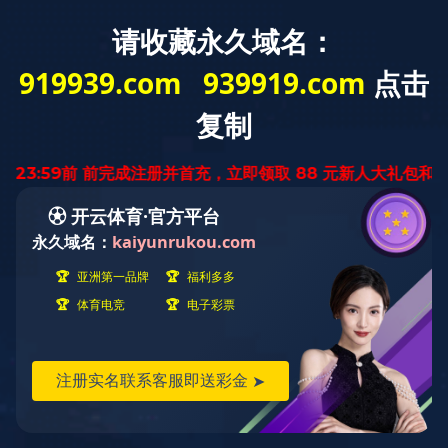
中
ENGLISH
文
版
公司新闻
新闻中心
福启新程 兴创未来丨福兴（中国）集团
2025榜样人物表彰大会暨2026集福游园