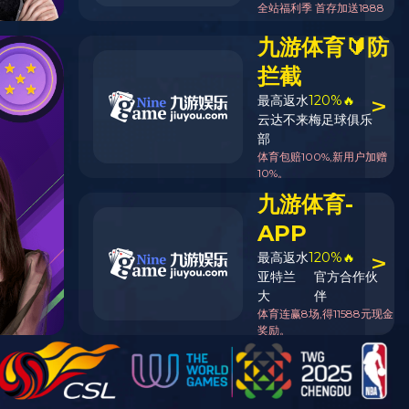
公司新闻
行业新闻
专利动态
最新推荐
实用新型发明专利（第
12665930号）
实用新型发明专利（第
560867号）
实用新型发明专利（第
748489号）