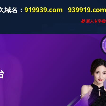
游平台
企业文化
新闻中心
产品世界
集团成员
营销
专利动态