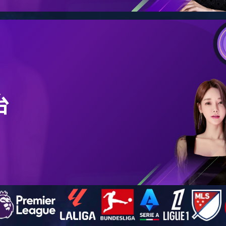
30888号）